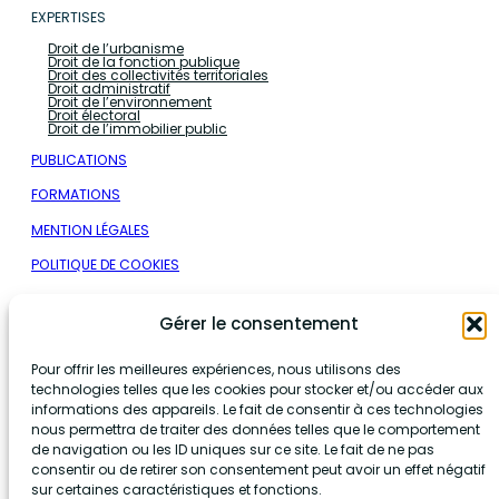
EXPERTISES
Droit de l’urbanisme
Droit de la fonction publique
Droit des collectivités territoriales
Droit administratif
Droit de l’environnement
Droit électoral
Droit de l’immobilier public
PUBLICATIONS
FORMATIONS
MENTION LÉGALES
POLITIQUE DE COOKIES
Nous contacter
Gérer le consentement
Pour offrir les meilleures expériences, nous utilisons des
+33 9 78 45 32 83
technologies telles que les cookies pour stocker et/ou accéder aux
informations des appareils. Le fait de consentir à ces technologies
contact@adpublica-avocats.fr
nous permettra de traiter des données telles que le comportement
de navigation ou les ID uniques sur ce site. Le fait de ne pas
consentir ou de retirer son consentement peut avoir un effet négatif
Nos bureaux
sur certaines caractéristiques et fonctions.