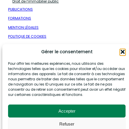
Droit de l’immobilier public
PUBLICATIONS
FORMATIONS
MENTION LÉGALES
POLITIQUE DE COOKIES
Nous contacter
Gérer le consentement
Pour offrir les meilleures expériences, nous utilisons des
+33 9 78 45 32 83
technologies telles que les cookies pour stocker et/ou accéder aux
informations des appareils. Le fait de consentir à ces technologies
contact@adpublica-avocats.fr
nous permettra de traiter des données telles que le comportement
de navigation ou les ID uniques sur ce site. Le fait de ne pas
consentir ou de retirer son consentement peut avoir un effet négatif
Nos bureaux
sur certaines caractéristiques et fonctions.
Accepter
VERSAILLES
26 Avenue de Saint-Cloud
Refuser
78000 Versailles