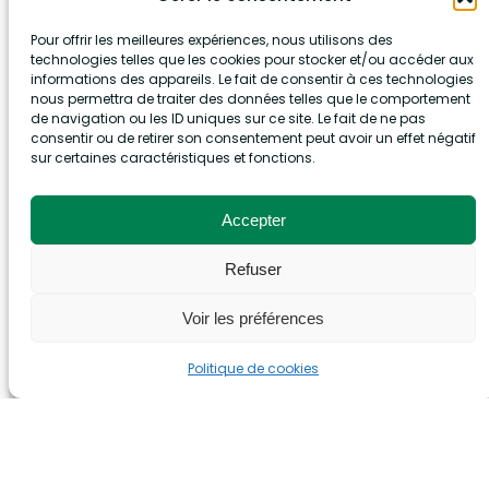
immobilier public et privé, il dispose d’une
Pour offrir les meilleures expériences, nous utilisons des
solide expérience en droit administratif,
technologies telles que les cookies pour stocker et/ou accéder aux
urbanisme, collectivités territoriales, droit de
informations des appareils. Le fait de consentir à ces technologies
l’environnement et assure également la
nous permettra de traiter des données telles que le comportement
gestion de dossiers liés à la fonction
de navigation ou les ID uniques sur ce site. Le fait de ne pas
publique.
consentir ou de retirer son consentement peut avoir un effet négatif
sur certaines caractéristiques et fonctions.
09 78 45 32 83
Accepter
LHS@ADPUBLICA-AVOCATS.FR
Refuser
Voir les préférences
Politique de cookies
Aperçu de nos expertises
Nos interventions
à Bordeaux