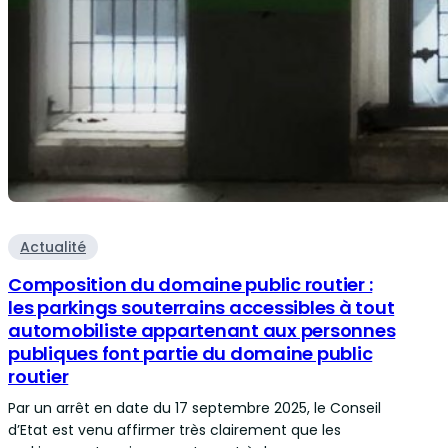
Actualité
Composition du domaine public routier :
les parkings souterrains accessibles à tout
automobiliste appartenant aux personnes
publiques font partie du domaine public
routier
Par un arrêt en date du 17 septembre 2025, le Conseil
d’Etat est venu affirmer très clairement que les